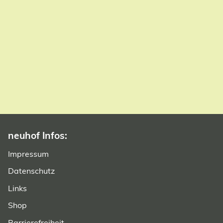
neuhof Infos:
Navigation überspringen
Impressum
Datenschutz
Links
Shop
Barrierefreiheit