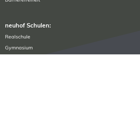
neuhof Schulen:
Realschule
Gymnasium
Fachoberschule
neuhof FOS Zweige:
Wirtschaft & Verwaltung
Gesundheit
Sozialwesen
Gestaltung
Vorklasse