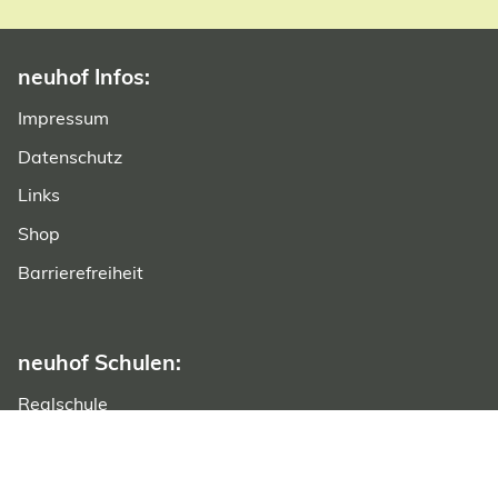
neuhof Infos:
Navigation überspringen
Impressum
Datenschutz
Links
Shop
Barrierefreiheit
neuhof Schulen:
Realschule
Gymnasium
Fachoberschule