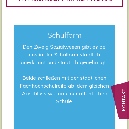
Schulform
Den Zweig Sozialwesen gibt es bei
uns in der Schulform staatlich
anerkannt und staatlich genehmigt.
Beide schließen mit der staatlichen
Fachhochschulreife ab, dem gleichen
KONTAKT
Abschluss wie an einer öffentlichen
Schule.