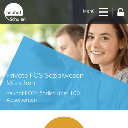
Menü
Private FOS Sozialwesen
München
neuhof FOS: jährlich über 100
Absolventen